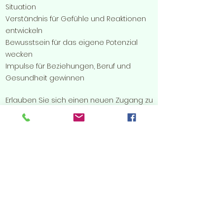
Situation
Verständnis für Gefühle und Reaktionen
entwickeln
Bewusstsein für das eigene Potenzial
wecken
Impulse für Beziehungen, Beruf und
Gesundheit gewinnen
​Erlauben Sie sich einen neuen Zugang zu
Ihrer einzigartigen Persönlichkeit. Meine
Beratung schafft Raum für Reflexion,
Klarheit und Entwicklung – in einer
Atmosphäre von Respekt, Offenheit und
achtsamer Begleitung.
Die Gesichtspsychologie betrachtet den
Menschen in seiner Ganzheit – im
Zusammenspiel von Gesichtsausdruck,
Körperhaltung und innerem Wesen. Sie