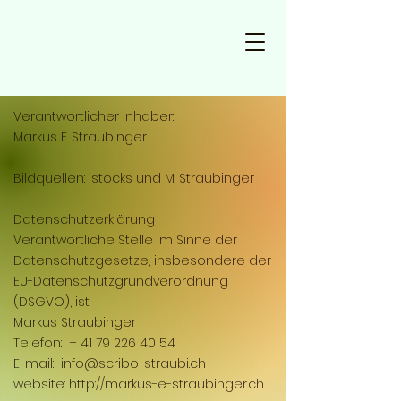
Verantwortlicher Inhaber:
Markus E. Straubinger
Bildquellen: istocks und M. Straubinger
Datenschutzerklärung
Verantwortliche Stelle im Sinne der
Datenschutzgesetze, insbesondere der
EU-Datenschutzgrundverordnung
(DSGVO), ist:
Markus Straubinger
Telefon: +
41 79 226 40 54
E-mail:
info@scribo-straubi.ch
website:
http://markus-e-straubinger.ch