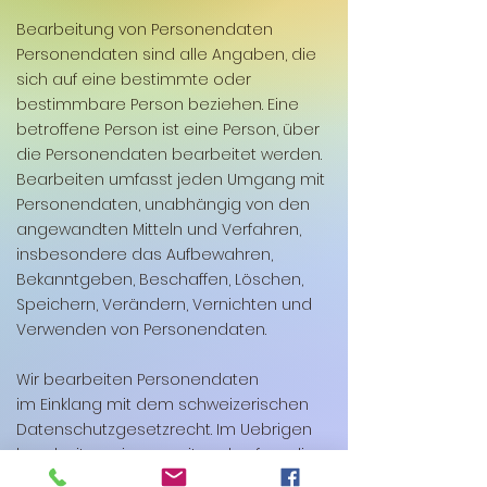
Bearbeitung von Personendaten
Personendaten sind alle Angaben, die
sich auf eine bestimmte oder
bestimmbare Person beziehen. Eine
betroffene Person ist eine Person, über
die Personendaten bearbeitet werden.
Bearbeiten umfasst jeden Umgang mit
Personendaten, unabhängig von den
angewandten Mitteln und Verfahren,
insbesondere das Aufbewahren,
Bekanntgeben, Beschaffen, Löschen,
Speichern, Verändern, Vernichten und
Verwenden von Personendaten.
Wir bearbeiten Personendaten
im Einklang mit dem schweizerischen
Datenschutzgesetzrecht. Im Uebrigen
bearbeiten wir - soweit und sofern die
EU-DSGVO anwendbar ist -