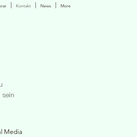
rar
Kontakt
News
More
u
 sein
al Media