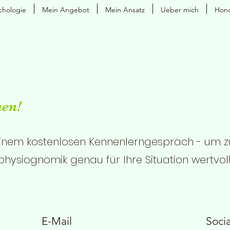
chologie
Mein Angebot
Mein Ansatz
Ueber mich
Hono
nen!
 einem kostenlosen Kennenlerngespräch - um z
physiognomik genau für Ihre Situation wertvoll
E-Mail
Soci