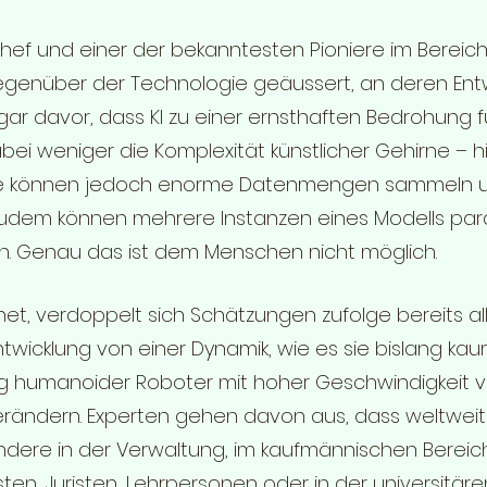
ef und einer der bekanntesten Pioniere im Bereich d
egenüber der Technologie geäussert, an deren Ent
sogar davor, dass KI zu einer ernsthaften Bedrohung
abei weniger die Komplexität künstlicher Gehirne – h
elle können jedoch enorme Datenmengen sammeln
 Zudem können mehrere Instanzen eines Modells paral
en. Genau das ist dem Menschen nicht möglich.
et, verdoppelt sich Schätzungen zufolge bereits alle 
twicklung von einer Dynamik, wie es sie bislang kau
ng humanoider Roboter mit hoher Geschwindigkeit vo
ändern. Experten gehen davon aus, dass weltweit M
dere in der Verwaltung, im kaufmännischen Bereich
sten, Juristen, Lehrpersonen oder in der universitäre