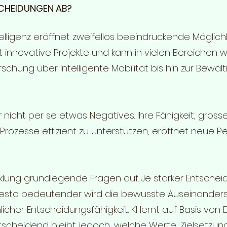
SCHEIDUNGEN AB?
telligenz eröffnet zweifellos beeindruckende Möglichk
 innovative Projekte und kann in vielen Bereichen w
rschung über intelligente Mobilität bis hin zur Bewä
er nicht per se etwas Negatives. Ihre Fähigkeit, gro
rozesse effizient zu unterstützen, eröffnet neue Pe
wicklung grundlegende Fragen auf. Je stärker Entsch
desto bedeutender wird die bewusste Auseinanders
cher Entscheidungsfähigkeit. KI lernt auf Basis von
scheidend bleibt jedoch, welche Werte, Zielsetzun