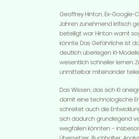
Geoffrey Hinton, Ex-Google-Ch
Jahren zunehmend kritisch g
beteiligt war. Hinton warnt 
könnte. Das Gefährliche ist d
deutlich überlegen. KI-Mod
wesentlich schneller lernen.
unmittelbar miteinander teil
Das Wissen, das sich KI aneign
damit eine technologische En
schreitet auch die Entwicklu
sich dadurch grundlegend ver
wegfallen könnten – insbeson
Übersetzer, Buchhalter, Analy