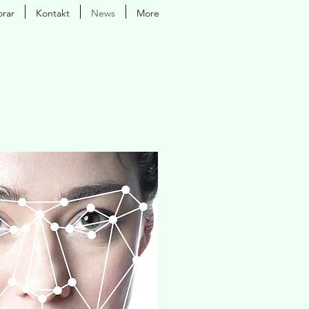
rar
Kontakt
News
More