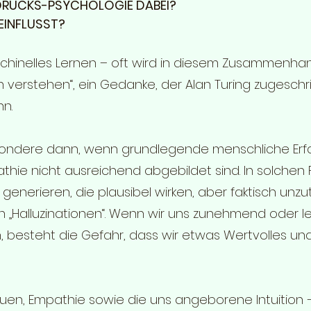
SDRUCKS-PSYCHOLOGIE DABEI?
EINFLUSST?
schinelles Lernen – oft wird in diesem Zusammenha
erstehen“, ein Gedanke, der Alan Turing zugeschri
nn.
esondere dann, wenn grundlegende menschliche Er
ie nicht ausreichend abgebildet sind. In solchen 
generieren, die plausibel wirken, aber faktisch unzu
Halluzinationen“. Wenn wir uns zunehmend oder letz
, besteht die Gefahr, dass wir etwas Wertvolles und
auen, Empathie sowie die uns angeborene Intuition – 