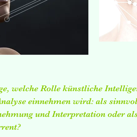
age, welche Rolle künstliche Intellige
nalyse einnehmen wird: als sinnvo
hmung und Interpretation oder als
rrent?